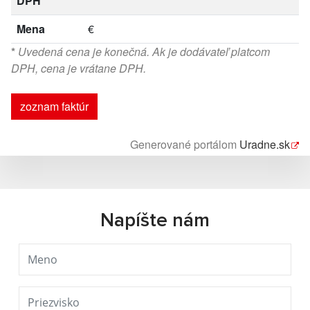
DPH*
Mena
€
*
Uvedená cena je konečná. Ak je dodávateľ platcom
DPH, cena je vrátane DPH.
zoznam faktúr
Generované portálom
Uradne.sk
Napíšte nám