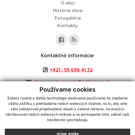
O obci
História obce
Fotogaléria
Kontakty
Kontaktné informácie
+421 / 55 696 41 32
obecvysnakamenica@netkosice.sk
Používame cookies
Súbory cookie a ďalšie technológie sledovania používame na zlepšenie
vášho zážitku z prehliadania našich webových stránok, na to, aby sme
využite možnosť získavania aktuálnych informácií s využitím RSS
,
vám zobrazovali prispôsobený obsah a cielené reklamy, na analýzu
návštevnosti našich webových stránok a na pochopenie toho, odkiaľ naši
CMS systém (redakčný) systém ECHELON 2,
Mapa stránok
,
web portál
,
návštevníci prichádzajú.
webhosting
,
webex.digital, s.r.o.
,
domény
,
registrácia domény
,
spoločnosť webex.digital, s.r.o.
,
technický prevádzkovateľ
SÚHLASÍM