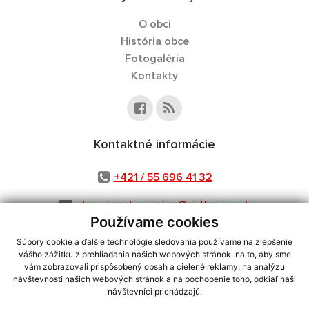
O obci
História obce
Fotogaléria
Kontakty
Kontaktné informácie
+421 / 55 696 41 32
obecvysnakamenica@netkosice.sk
Používame cookies
Súbory cookie a ďalšie technológie sledovania používame na zlepšenie
vášho zážitku z prehliadania našich webových stránok, na to, aby sme
využite možnosť získavania aktuálnych informácií s využitím RSS
,
vám zobrazovali prispôsobený obsah a cielené reklamy, na analýzu
návštevnosti našich webových stránok a na pochopenie toho, odkiaľ naši
CMS systém (redakčný) systém ECHELON 2,
Mapa stránok
,
web portál
,
návštevníci prichádzajú.
webhosting
,
webex.digital, s.r.o.
,
domény
,
registrácia domény
,
spoločnosť webex.digital, s.r.o.
,
technický prevádzkovateľ