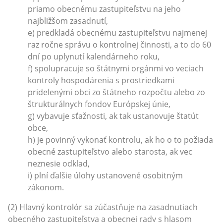
priamo obecnému zastupiteľstvu na jeho
najbližšom zasadnutí,
e) predkladá obecnému zastupiteľstvu najmenej
raz ročne správu o kontrolnej činnosti, a to do 60
dní po uplynutí kalendárneho roku,
f) spolupracuje so štátnymi orgánmi vo veciach
kontroly hospodárenia s prostriedkami
pridelenými obci zo štátneho rozpočtu alebo zo
štrukturálnych fondov Európskej únie,
g) vybavuje sťažnosti, ak tak ustanovuje štatút
obce,
h) je povinný vykonať kontrolu, ak ho o to požiada
obecné zastupiteľstvo alebo starosta, ak vec
neznesie odklad,
i) plní ďalšie úlohy ustanovené osobitným
zákonom.
(2) Hlavný kontrolór sa zúčastňuje na zasadnutiach
obecného zastupiteľstva a obecnej rady s hlasom