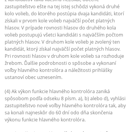
zastupiteľstvo ešte na tej istej schôdzi vykoná druhé
kolo volieb, do ktorého postúpia dvaja kandidáti, ktorí
získali v prvom kole volieb najväčší počet platných
hlasov. V prípade rovnosti hlasov do druhého kola
volieb postupujú všetci kandidáti s najväčším počtom
platných hlasov. V druhom kole volieb je zvolený ten
kandidát, ktorý získal najväčší počet platných hlasov.
Pri rovnosti hlasov v druhom kole volieb sa rozhoduje
žrebom. Ďalšie podrobnosti o spôsobe a vykonaní
voľby hlavného kontrolóra a náležitosti prihlášky
ustanoví obec uznesením.
(4) Ak výkon funkcie hlavného kontrolóra zaniká
spôsobom podľa odseku 8 písm. a), b) alebo d), vyhlási
zastupiteľstvo nové voľby hlavného kontrolóra tak, aby
sa konali najneskôr do 60 dní odo dňa skončenia
výkonu funkcie hlavného kontrolóra.