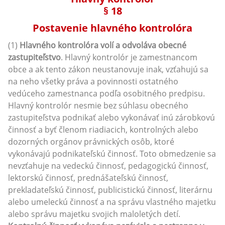
§ 18
Postavenie hlavného kontrolóra
(1)
Hlavného kontrolóra volí a odvoláva obecné
zastupiteľstvo
. Hlavný kontrolór je zamestnancom
obce a ak tento zákon neustanovuje inak, vzťahujú sa
na neho všetky práva a povinnosti ostatného
vedúceho zamestnanca podľa osobitného predpisu.
Hlavný kontrolór nesmie bez súhlasu obecného
zastupiteľstva podnikať alebo vykonávať inú zárobkovú
činnosť a byť členom riadiacich, kontrolných alebo
dozorných orgánov právnických osôb, ktoré
vykonávajú podnikateľskú činnosť. Toto obmedzenie sa
nevzťahuje na vedeckú činnosť, pedagogickú činnosť,
lektorskú činnosť, prednášateľskú činnosť,
prekladateľskú činnosť, publicistickú činnosť, literárnu
alebo umeleckú činnosť a na správu vlastného majetku
alebo správu majetku svojich maloletých detí.