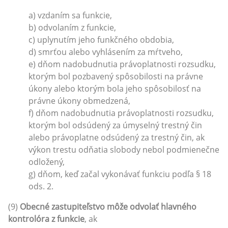
a) vzdaním sa funkcie,
b) odvolaním z funkcie,
c) uplynutím jeho funkčného obdobia,
d) smrťou alebo vyhlásením za mŕtveho,
e) dňom nadobudnutia právoplatnosti rozsudku,
ktorým bol pozbavený spôsobilosti na právne
úkony alebo ktorým bola jeho spôsobilosť na
právne úkony obmedzená,
f) dňom nadobudnutia právoplatnosti rozsudku,
ktorým bol odsúdený za úmyselný trestný čin
alebo právoplatne odsúdený za trestný čin, ak
výkon trestu odňatia slobody nebol podmienečne
odložený,
g) dňom, keď začal vykonávať funkciu podľa § 18
ods. 2.
(9)
Obecné zastupiteľstvo môže odvolať hlavného
kontrolóra z funkcie
, ak