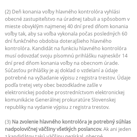
(2) Deň konania voľby hlavného kontrolóra vyhlási
obecné zastupiteľstvo na úradnej tabuli a spôsobom v
mieste obvyklým najmenej 40 dní pred dňom konania
voľby tak, aby sa voľba vykonala počas posledných 60
dní funkčného obdobia doterajšieho hlavného
kontrolóra. Kandidát na funkciu hlavného kontrolóra
musí odovzdať svoju písomnú prihlášku najneskôr 14
dní pred dňom konania voľby na obecnom úrade.
Súčasťou prihlášky je aj doklad o vzdelaní a údaje
potrebné na vyžiadanie výpisu z registra trestov. Údaje
podľa tretej vety obec bezodkladne zašle v
elektronickej podobe prostredníctvom elektronickej
komunikácie Generálnej prokuratúre Slovenskej
republiky na vydanie výpisu z registra trestov.
(3)
Na zvolenie hlavného kontrolóra je potrebný súhlas
nadpolovičnej väčšiny všetkých poslancov.
Ak ani jeden
z kandidátov takú väčšinu nezískal, obecné