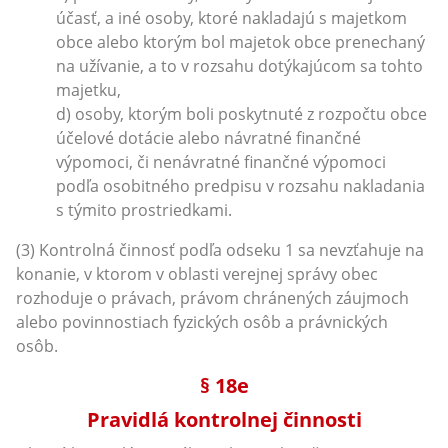
účasť, a iné osoby, ktoré nakladajú s majetkom
obce alebo ktorým bol majetok obce prenechaný
na užívanie, a to v rozsahu dotýkajúcom sa tohto
majetku,
d) osoby, ktorým boli poskytnuté z rozpočtu obce
účelové dotácie alebo návratné finančné
výpomoci, či nenávratné finančné výpomoci
podľa osobitného predpisu v rozsahu nakladania
s týmito prostriedkami.
(3) Kontrolná činnosť podľa odseku 1 sa nevzťahuje na
konanie, v ktorom v oblasti verejnej správy obec
rozhoduje o právach, právom chránených záujmoch
alebo povinnostiach fyzických osôb a právnických
osôb.
§ 18e
Pravidlá kontrolnej činnosti