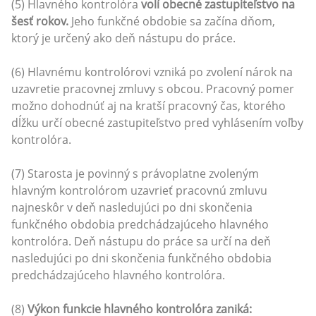
(5) Hlavného kontrolóra
volí obecné zastupiteľstvo na
šesť rokov.
Jeho funkčné obdobie sa začína dňom,
ktorý je určený ako deň nástupu do práce.
(6) Hlavnému kontrolórovi vzniká po zvolení nárok na
uzavretie pracovnej zmluvy s obcou. Pracovný pomer
možno dohodnúť aj na kratší pracovný čas, ktorého
dĺžku určí obecné zastupiteľstvo pred vyhlásením voľby
kontrolóra.
(7) Starosta je povinný s právoplatne zvoleným
hlavným kontrolórom uzavrieť pracovnú zmluvu
najneskôr v deň nasledujúci po dni skončenia
funkčného obdobia predchádzajúceho hlavného
kontrolóra. Deň nástupu do práce sa určí na deň
nasledujúci po dni skončenia funkčného obdobia
predchádzajúceho hlavného kontrolóra.
(8)
Výkon funkcie hlavného kontrolóra zaniká: