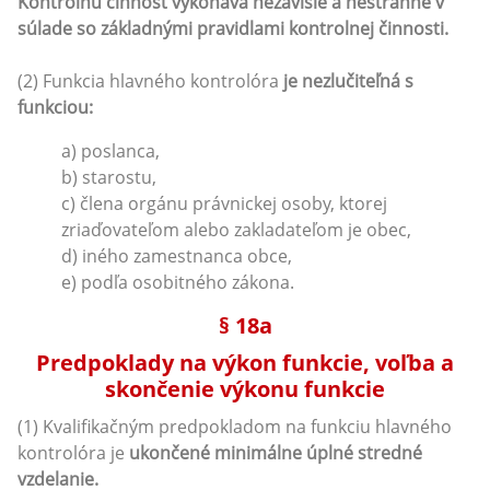
Kontrolnú činnosť vykonáva nezávisle a nestranne v
súlade so základnými pravidlami kontrolnej činnosti.
(2) Funkcia hlavného kontrolóra
je nezlučiteľná s
funkciou:
a) poslanca,
b) starostu,
c) člena orgánu právnickej osoby, ktorej
zriaďovateľom alebo zakladateľom je obec,
d) iného zamestnanca obce,
e) podľa osobitného zákona.
§ 18a
Predpoklady na výkon funkcie, voľba a
skončenie výkonu funkcie
(1) Kvalifikačným predpokladom na funkciu hlavného
kontrolóra je
ukončené minimálne úplné stredné
vzdelanie.