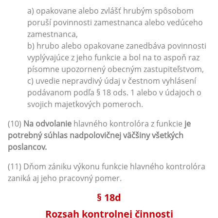
a) opakovane alebo zvlášť hrubým spôsobom
poruší povinnosti zamestnanca alebo vedúceho
zamestnanca,
b) hrubo alebo opakovane zanedbáva povinnosti
vyplývajúce z jeho funkcie a bol na to aspoň raz
písomne upozornený obecným zastupiteľstvom,
c) uvedie nepravdivý údaj v čestnom vyhlásení
podávanom podľa § 18 ods. 1 alebo v údajoch o
svojich majetkových pomeroch.
(10)
Na odvolanie
hlavného kontrolóra z funkcie
je
potrebný súhlas nadpolovičnej väčšiny všetkých
poslancov.
(11) Dňom zániku výkonu funkcie hlavného kontrolóra
zaniká aj jeho pracovný pomer.
§ 18d
Rozsah kontrolnej činnosti