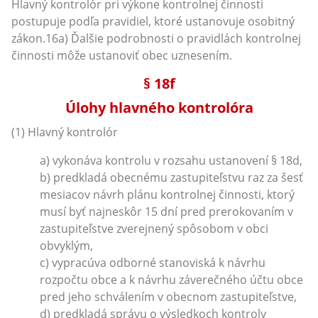
Hlavný kontrolór pri výkone kontrolnej činnosti
postupuje podľa pravidiel, ktoré ustanovuje osobitný
zákon.16a) Ďalšie podrobnosti o pravidlách kontrolnej
činnosti môže ustanoviť obec uznesením.
§ 18f
Úlohy hlavného kontrolóra
(1) Hlavný kontrolór
a) vykonáva kontrolu v rozsahu ustanovení § 18d,
b) predkladá obecnému zastupiteľstvu raz za šesť
mesiacov návrh plánu kontrolnej činnosti, ktorý
musí byť najneskôr 15 dní pred prerokovaním v
zastupiteľstve zverejnený spôsobom v obci
obvyklým,
c) vypracúva odborné stanoviská k návrhu
rozpočtu obce a k návrhu záverečného účtu obce
pred jeho schválením v obecnom zastupiteľstve,
d) predkladá správu o výsledkoch kontroly