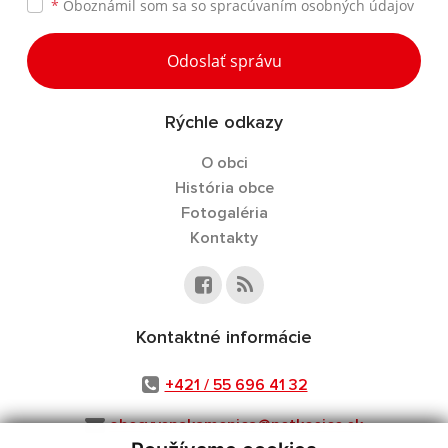
*
Oboznámil som sa so
spracúvaním osobných údajov
Odoslať správu
Rýchle odkazy
O obci
História obce
Fotogaléria
Kontakty
Kontaktné informácie
+421 / 55 696 41 32
obecvysnakamenica@netkosice.sk