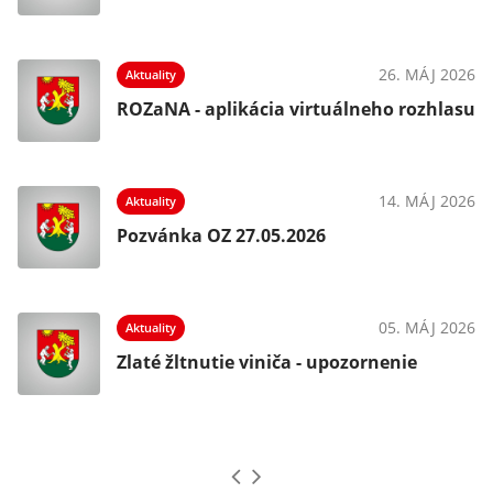
025
26. MÁJ 2026
Aktuality
ROZaNA - aplikácia virtuálneho rozhlasu
025
14. MÁJ 2026
Aktuality
Pozvánka OZ 27.05.2026
025
05. MÁJ 2026
Aktuality
Zlaté žltnutie viniča - upozornenie