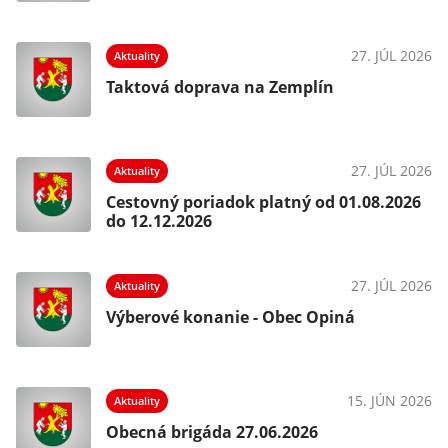
026
27. JÚL 2026
Aktuality
e
Taktová doprava na Zemplín
026
27. JÚL 2026
Aktuality
Cestovný poriadok platný od 01.08.2026
do 12.12.2026
026
27. JÚL 2026
Aktuality
Výberové konanie - Obec Opiná
026
15. JÚN 2026
Aktuality
Obecná brigáda 27.06.2026