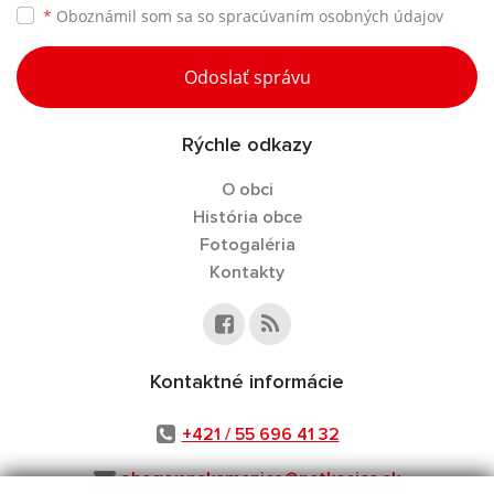
*
Oboznámil som sa so
spracúvaním osobných údajov
Odoslať správu
Rýchle odkazy
O obci
História obce
Fotogaléria
Kontakty
Kontaktné informácie
+421 / 55 696 41 32
obecvysnakamenica@netkosice.sk