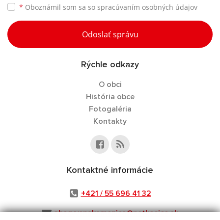
*
Oboznámil som sa so
spracúvaním osobných údajov
Odoslať správu
Rýchle odkazy
O obci
História obce
Fotogaléria
Kontakty
Kontaktné informácie
+421 / 55 696 41 32
obecvysnakamenica@netkosice.sk