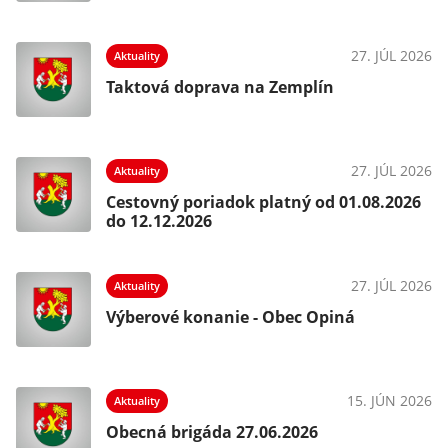
026
27. JÚL 2026
Aktuality
e
Taktová doprava na Zemplín
026
27. JÚL 2026
Aktuality
Cestovný poriadok platný od 01.08.2026
do 12.12.2026
026
27. JÚL 2026
Aktuality
Výberové konanie - Obec Opiná
026
15. JÚN 2026
Aktuality
Obecná brigáda 27.06.2026