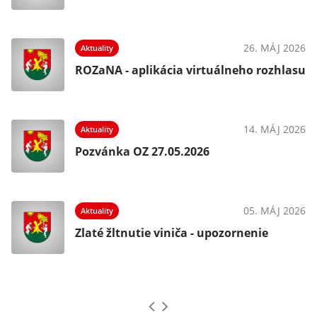
025
26. MÁJ 2026
Aktuality
ROZaNA - aplikácia virtuálneho rozhlasu
025
14. MÁJ 2026
Aktuality
Pozvánka OZ 27.05.2026
025
05. MÁJ 2026
Aktuality
Zlaté žltnutie viniča - upozornenie