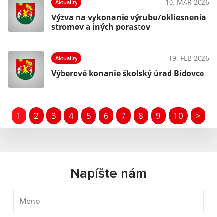
10. MAR 2026
Aktuality
Výzva na vykonanie výrubu/okliesnenia
stromov a iných porastov
19. FEB 2026
Aktuality
Výberové konanie školský úrad Bidovce
1
2
3
4
5
6
7
8
9
10
>
Napíšte nám