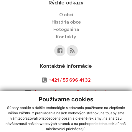
Rýchle odkazy
O obci
História obce
Fotogaléria
Kontakty
Kontaktné informácie
+421 / 55 696 41 32
obecvysnakamenica@netkosice.sk
Používame cookies
Súbory cookie a ďalšie technológie sledovania používame na zlepšenie
vášho zážitku z prehliadania našich webových stránok, na to, aby sme
využite možnosť získavania aktuálnych informácií s využitím RSS
,
vám zobrazovali prispôsobený obsah a cielené reklamy, na analýzu
návštevnosti našich webových stránok a na pochopenie toho, odkiaľ naši
CMS systém (redakčný) systém ECHELON 2,
Mapa stránok
,
web portál
,
návštevníci prichádzajú.
webhosting
,
webex.digital, s.r.o.
,
domény
,
registrácia domény
,