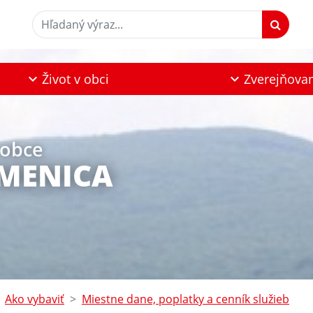
Hľadaný výraz...
Život v obci
Zverejňova
 obce
MENICA
Ako vybaviť
Miestne dane, poplatky a cenník služieb