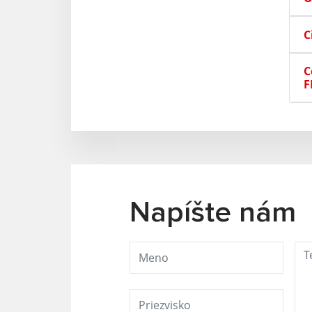
C
C
F
Napíšte nám