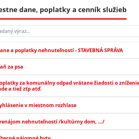
estne dane, poplatky a cenník služieb
aný výraz...
ane a poplatky nehnuteľností - STAVEBNÁ SPRÁVA
aň za psa
oplatky za komunálny odpad vrátane žiadosti o zníženi
nde a tiež zťp atď.
yhlásenie v miestnom rozhlase
renájom nehnuteľností /kultúrny dom, …/
becné nájomné byty