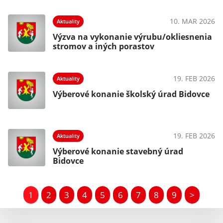
10. MAR 2026
Aktuality
Výzva na vykonanie výrubu/okliesnenia
stromov a iných porastov
19. FEB 2026
Aktuality
Výberové konanie školský úrad Bidovce
19. FEB 2026
Aktuality
Výberové konanie stavebný úrad
Bidovce
1
2
3
4
5
6
7
8
9
>