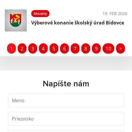
19. FEB 2026
Aktuality
Výberové konanie školský úrad Bidovce
1
2
3
4
5
6
7
8
9
10
>
Napíšte nám