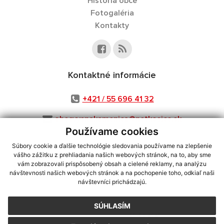
História obce
Fotogaléria
Kontakty
Kontaktné informácie
+421 / 55 696 41 32
obecvysnakamenica@netkosice.sk
Používame cookies
Súbory cookie a ďalšie technológie sledovania používame na zlepšenie
vášho zážitku z prehliadania našich webových stránok, na to, aby sme
využite možnosť získavania aktuálnych informácií s využitím RSS
,
vám zobrazovali prispôsobený obsah a cielené reklamy, na analýzu
návštevnosti našich webových stránok a na pochopenie toho, odkiaľ naši
CMS systém (redakčný) systém ECHELON 2,
Mapa stránok
,
web portál
,
návštevníci prichádzajú.
webhosting
,
webex.digital, s.r.o.
,
domény
,
registrácia domény
,
spoločnosť webex.digital, s.r.o.
,
technický prevádzkovateľ
SÚHLASÍM
Posledná aktualizácia:
06.08.2026