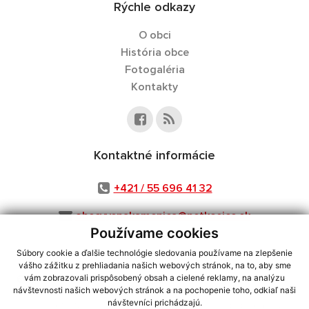
Rýchle odkazy
O obci
História obce
Fotogaléria
Kontakty
Kontaktné informácie
+421 / 55 696 41 32
obecvysnakamenica@netkosice.sk
Používame cookies
Súbory cookie a ďalšie technológie sledovania používame na zlepšenie
vášho zážitku z prehliadania našich webových stránok, na to, aby sme
využite možnosť získavania aktuálnych informácií s využitím RSS
,
vám zobrazovali prispôsobený obsah a cielené reklamy, na analýzu
návštevnosti našich webových stránok a na pochopenie toho, odkiaľ naši
CMS systém (redakčný) systém ECHELON 2,
Mapa stránok
,
web portál
,
návštevníci prichádzajú.
webhosting
,
webex.digital, s.r.o.
,
domény
,
registrácia domény
,