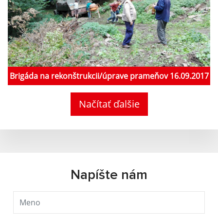
Brigáda na rekonštrukcii/úprave prameňov 16.09.2017
Načítať ďalšie
Napíšte nám