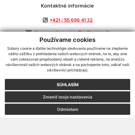
Kontaktné informácie
+421 / 55 696 41 32
obecvysnakamenica@netkosice.sk
Používame cookies
Súbory cookie a ďalšie technológie sledovania používame na zlepšenie
vášho zážitku z prehliadania našich webových stránok, na to, aby sme
využite možnosť získavania aktuálnych informácií s využitím RSS
,
vám zobrazovali prispôsobený obsah a cielené reklamy, na analýzu
návštevnosti našich webových stránok a na pochopenie toho, odkiaľ naši
CMS systém (redakčný) systém ECHELON 2,
Mapa stránok
,
web portál
,
návštevníci prichádzajú.
webhosting
,
webex.digital, s.r.o.
,
domény
,
registrácia domény
,
spoločnosť webex.digital, s.r.o.
,
technický prevádzkovateľ
SÚHLASÍM
Posledná aktualizácia:
06.08.2026
Zmeniť moje nastavenia
Vytlačiť stránku
|
Vyhlásenie o prístupnosti
Autorské práva
|
Cookies
Odmietam
webdesign
|