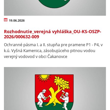
19.06.2026
Rozhodnutie_verejná vyhláška_OU-KS-OSZP-
2026/000632-009
Ochranné pásma I. a II. stupňa pre pramene P1 - P4, v
k.ú. Vyšná Kamenica, zásobujúceho pitnou vodou
verejný vodovod v obci Čakanovce